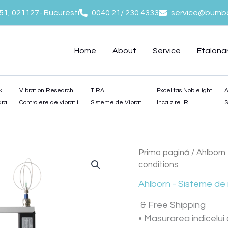
-51, 021127- Bucuresti
0040 21/ 230 4333
service@bumba
Home
About
Service
Etalona
k
Vibration Research
TIRA
Excelitas Noblelight
A
ara
Controlere de vibratii
Sisteme de Vibratii
Incalzire IR
S
Prima pagină
/
Ahlborn
conditions
Ahlborn - Sisteme de
& Free Shipping
• Masurarea indicelui