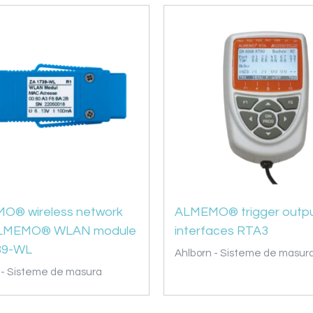
O® wireless network
ALMEMO® trigger outp
ALMEMO® WLAN module
interfaces RTA3
39-WL
Ahlborn - Sisteme de masur
 - Sisteme de masura