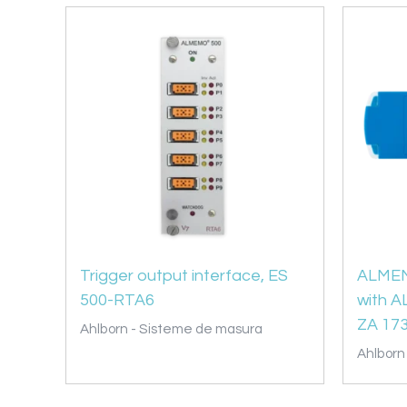
Trigger output interface, ES
ALMEM
500-RTA6
with 
ZA 17
Ahlborn - Sisteme de masura
Ahlborn