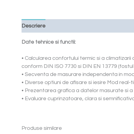
Descriere
Cere o oferta
Downloads
Date tehnice si functii:
• Calcularea confortului termic si a climatizar
conform DIN ISO 7730 si DIN EN 13779 (fostul
• Secventa de masurare independenta in modu
• Diverse optiuni de afisare si iesire Mod real
• Prezentarea grafica a datelor masurate si a 
• Evaluare cuprinzatoare, clara si semnificativa
Produse similare