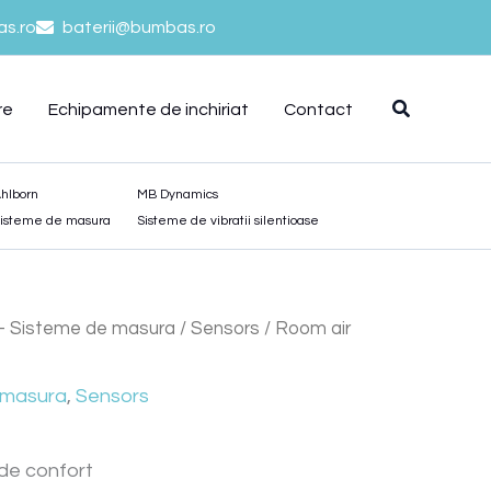
s.ro
baterii@bumbas.ro
re
Echipamente de inchiriat
Contact
hlborn
MB Dynamics
isteme de masura
Sisteme de vibratii silentioase
 - Sisteme de masura
/
Sensors
/ Room air
 masura
,
Sensors
 de confort