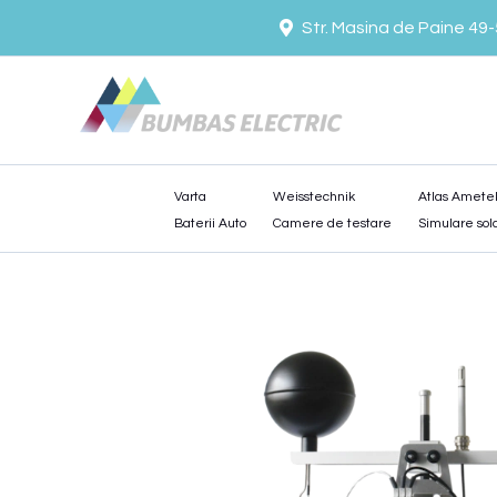
Skip
Str. Masina de Paine 49
to
content
Varta
Weisstechnik
Atlas Amete
Baterii Auto
Camere de testare
Simulare sol